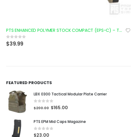
PTS ENHANCED POLYMER STOCK COMPACT (EPS-C) – TAN
$
39.99
0
out of 5
FEATURED PRODUCTS
LBX 0300 Tactical Modular Plate Carrier
0
out of 5
$
165.00
$
200.00
PTS EPM Mid Caps Magazine
0
out of 5
$
23.00