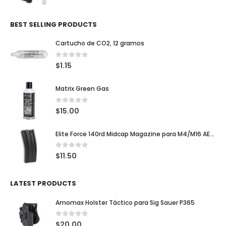
BEST SELLING PRODUCTS
Cartucho de CO2, 12 gramos
0
out of 5
$
1.15
Matrix Green Gas
0
out of 5
$
15.00
Elite Force 140rd Midcap Magazine para M4/M16 AEG Rifles
0
out of 5
$
11.50
LATEST PRODUCTS
Amomax Holster Táctico para Sig Sauer P365
0
out of 5
$
20.00