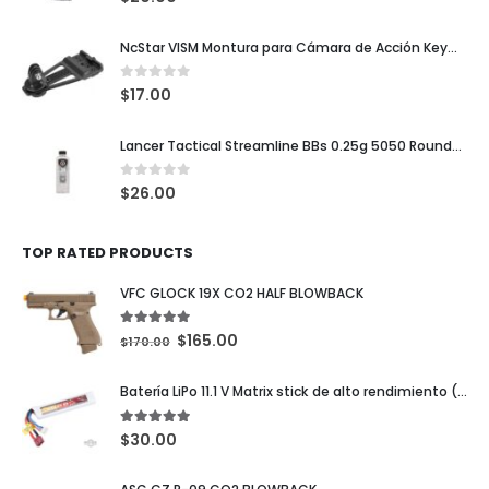
NcStar VISM Montura para Cámara de Acción KeyMod / M-LOK / Picatinny
0
out of 5
$
17.00
Lancer Tactical Streamline BBs 0.25g 5050 Rounds Blancas
0
out of 5
$
26.00
TOP RATED PRODUCTS
VFC GLOCK 19X CO2 HALF BLOWBACK
5.00
out of 5
$
165.00
$
170.00
Batería LiPo 11.1 V Matrix stick de alto rendimiento (configuración: 1000 mAh/20C Deans)
5.00
out of 5
$
30.00