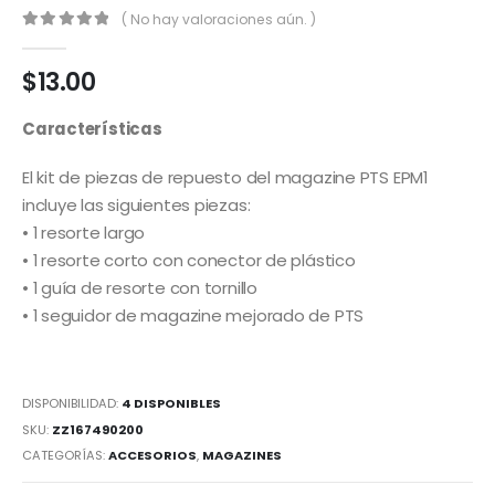
( No hay valoraciones aún. )
0
out of 5
$
13.00
Características
El kit de piezas de repuesto del magazine PTS EPM1
incluye las siguientes piezas:
• 1 resorte largo
• 1 resorte corto con conector de plástico
• 1 guía de resorte con tornillo
• 1 seguidor de magazine mejorado de PTS
DISPONIBILIDAD:
4 DISPONIBLES
SKU:
ZZ167490200
CATEGORÍAS:
ACCESORIOS
,
MAGAZINES