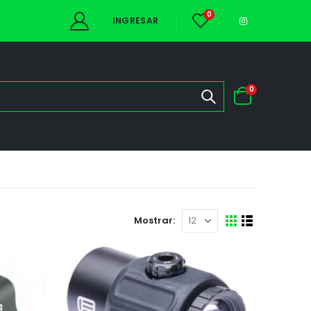
0
INGRESAR
0
Mostrar: