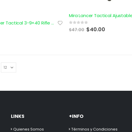
Mira Lancer Tactical 3-9×40 Rifle Scope w/Rings CA-408B
0
out of 5
$
40.00
$
47.00
LINKS
+INFO
Quienes Somos
Términos y Condiciones