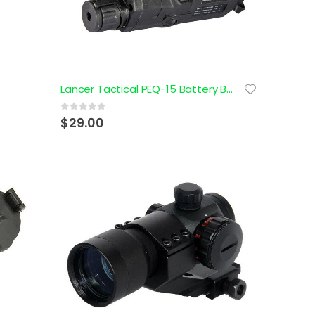
Lancer Tactical PEQ-15 Battery Box con Laser Rojo
0
out of 5
$
29.00