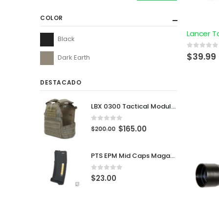
COLOR
Black
0
out of 5
$
39.99
Dark Earth
DESTACADO
LBX 0300 Tactical Modular Plate Carrier
0
out of 5
$
165.00
$
200.00
PTS EPM Mid Caps Magazine
0
out of 5
$
23.00