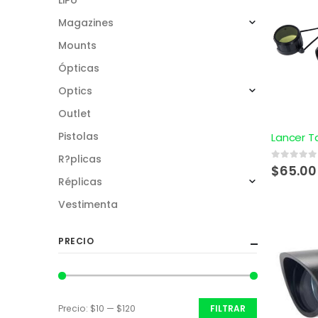
Magazines
Mounts
Ópticas
Optics
Outlet
Pistolas
R?plicas
0
out of 5
$
65.00
Réplicas
Vestimenta
PRECIO
Precio:
$10
—
$120
FILTRAR