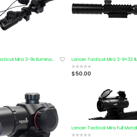
Lancer Tactical Mira 3-9x Iluminada para Rifle CA-406B
0
out of 5
$
50.00