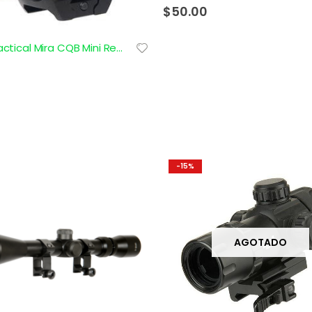
0
out of 5
$
50.00
Lancer Tactical Mira CQB Mini Red/Green Dot
-15%
AGOTADO