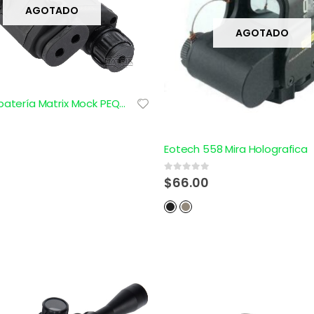
AGOTADO
AGOTADO
Caja de batería Matrix Mock PEQ-15 LA-5 con láser verde
Eotech 558 Mira Holografica
0
out of 5
$
66.00