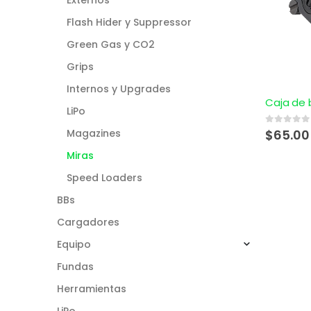
Flash Hider y Suppressor
Green Gas y CO2
Grips
Internos y Upgrades
LiPo
Magazines
0
out of 5
$
65.00
Miras
Speed Loaders
BBs
Cargadores
Equipo
Fundas
Herramientas
LiPo