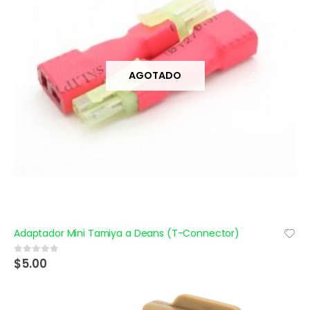
AGOTADO
Adaptador Mini Tamiya a Deans (T-Connector)
$
5.00
0
out of 5