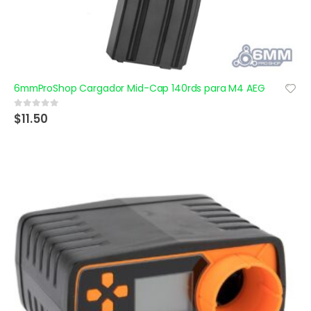
6mmProShop Cargador Mid-Cap 140rds para M4 AEG
$
11.50
0
out of 5