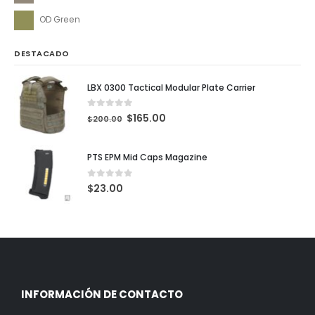
OD Green
DESTACADO
LBX 0300 Tactical Modular Plate Carrier
0
out of 5
$
165.00
$
200.00
PTS EPM Mid Caps Magazine
0
out of 5
$
23.00
INFORMACIÓN DE CONTACTO