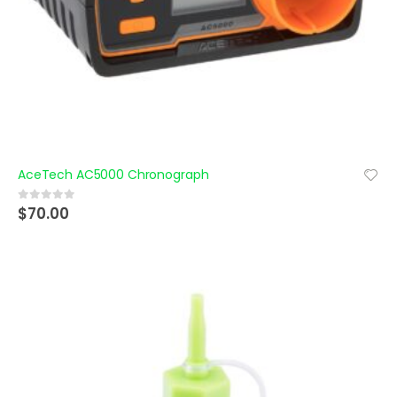
AceTech AC5000 Chronograph
$
70.00
0
out of 5