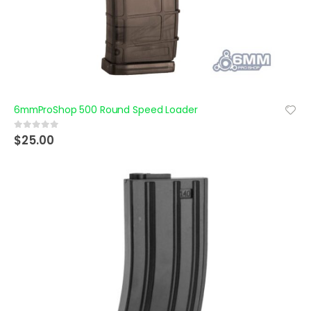
6mmProShop 500 Round Speed Loader
$
25.00
0
out of 5