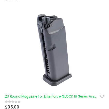
20 Round Magazine for Elite Force GLOCK 19 Series Airsoft Pistols with Gas Blowback
$
35.00
0
out of 5