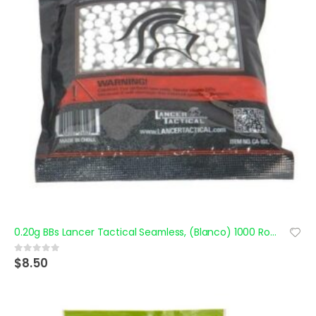
0.20g BBs Lancer Tactical Seamless, (Blanco) 1000 Rounds
$
8.50
0
out of 5