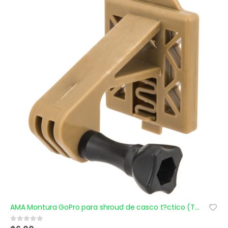
AMA Montura GoPro para shroud de casco t?ctico (Tan)
0
out of 5