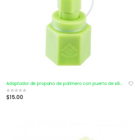
Adaptador de propano de polímero con puerto de silicona integrado
$
15.00
0
out of 5