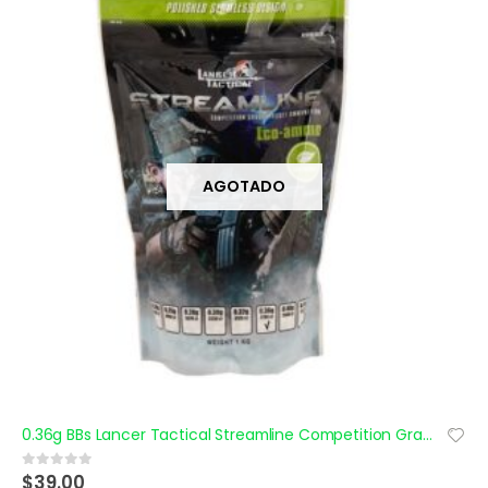
AGOTADO
0.36g BBs Lancer Tactical Streamline Competition Grade (Blanco), 2780 ct
$
39.00
0
out of 5