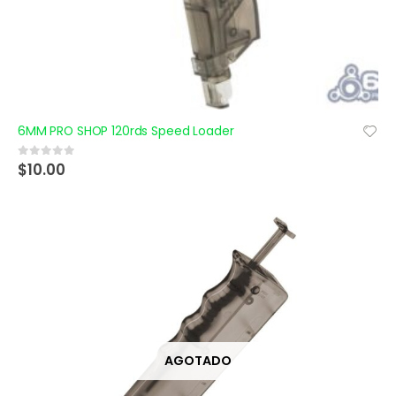
6MM PRO SHOP 120rds Speed Loader
$
10.00
0
out of 5
AGOTADO