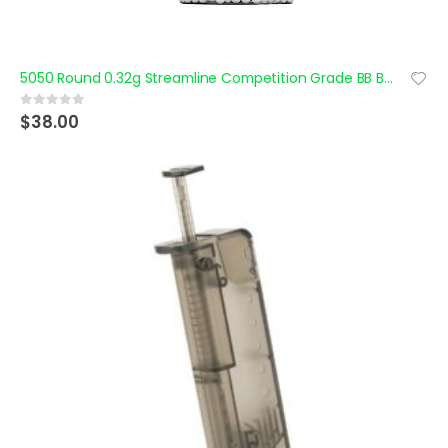
5050 Round 0.32g Streamline Competition Grade BB Bottle
$
38.00
0
out of 5