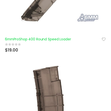
6mmProShop 400 Round Speed Loader
$
19.00
0
out of 5