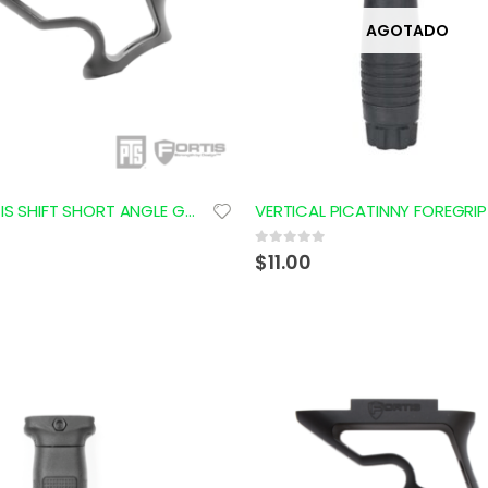
AGOTADO
PTS FORTIS SHIFT SHORT ANGLE GRIP (M-LOK)
0
out of 5
$
11.00