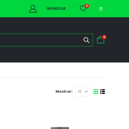
0
INGRESAR
0
Mostrar: