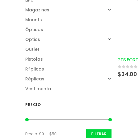
Magazines
Mounts
Ópticas
Optics
Outlet
Pistolas
R?plicas
0
out of 5
$
34.00
Réplicas
Vestimenta
PRECIO
Precio:
$0
—
$50
FILTRAR