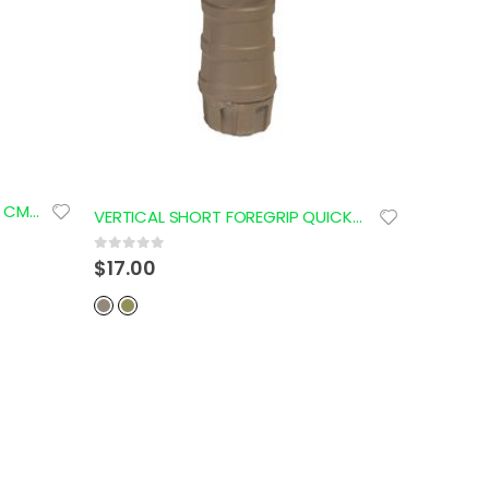
VERTICAL PICATINNY FOREGRIP CM-C18B
VERTICAL SHORT FOREGRIP QUICK-DETACH AC-417
0
out of 5
$
17.00