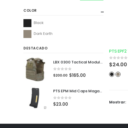
COLOR
Black
Dark Earth
DESTACADO
LBX 0300 Tactical Modular Plate Carrier
0
out of 5
$
24.00
0
out of 5
$
165.00
$
200.00
PTS EPM Mid Caps Magazine
Mostrar:
0
out of 5
$
23.00