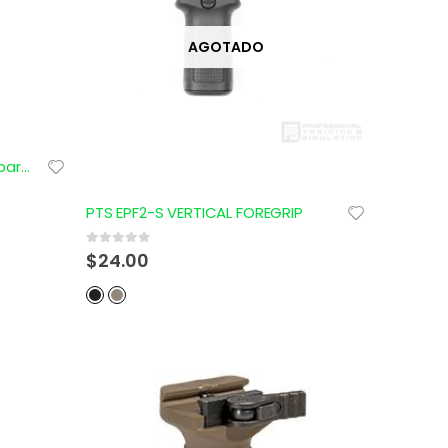
AGOTADO
Empuñadura de Madera LCT para Rifles modelo AK47
PTS EPF2-S VERTICAL FOREGRIP
0
out of 5
$
24.00