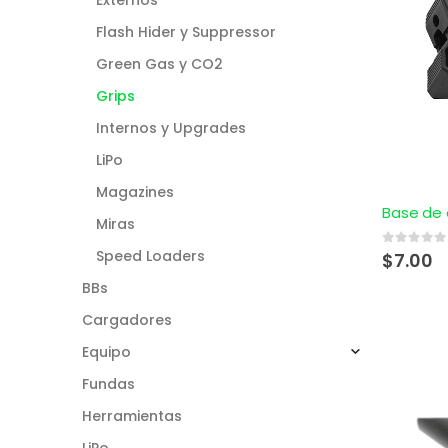
Flash Hider y Suppressor
Green Gas y CO2
Grips
Internos y Upgrades
LiPo
Magazines
Miras
Speed Loaders
0
out of 5
$
7.00
BBs
Cargadores
Equipo
Fundas
Herramientas
LiPo