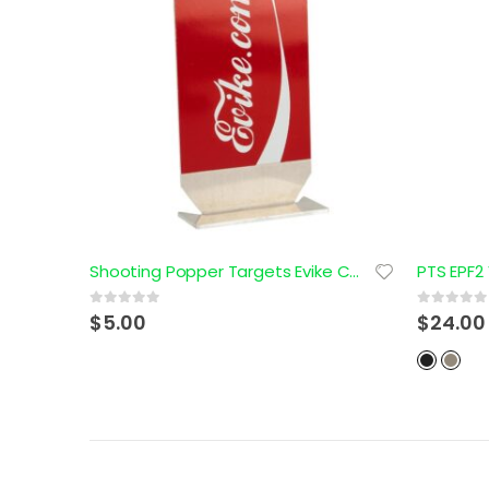
CENTURION ARMS CMR PACK DE ACCESORIOS
Shooting Popper Targets Evike Cola
0
out of 5
0
out of 5
$
5.00
$
24.00