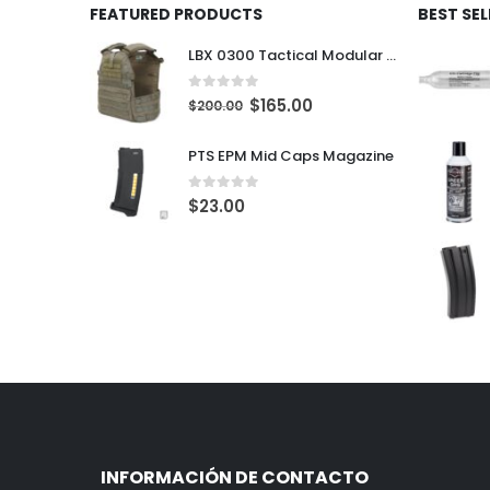
FEATURED PRODUCTS
BEST SE
LBX 0300 Tactical Modular Plate Carrier
0
out of 5
$
165.00
$
200.00
PTS EPM Mid Caps Magazine
0
out of 5
$
23.00
INFORMACIÓN DE CONTACTO