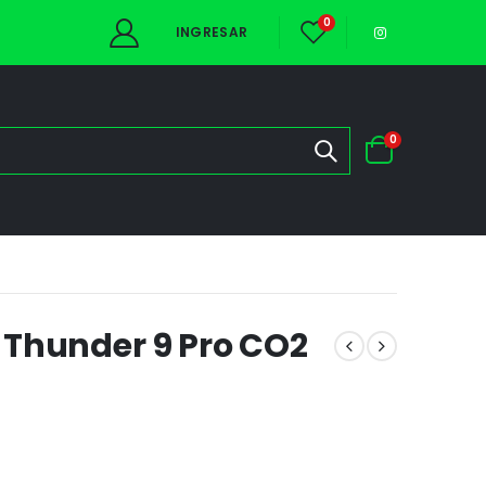
0
INGRESAR
0
 Thunder 9 Pro CO2