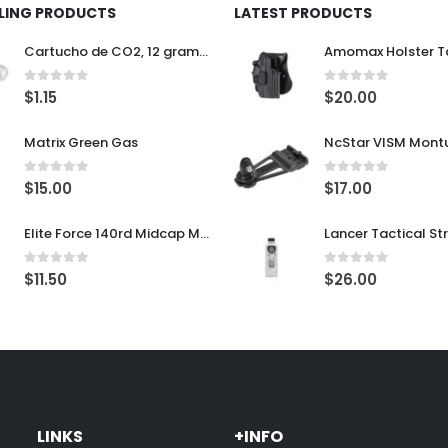
LLING PRODUCTS
LATEST PRODUCTS
Cartucho de CO2, 12 gramos
0
out of 5
0
out of 5
$
1.15
$
20.00
Matrix Green Gas
0
out of 5
0
out of 5
$
15.00
$
17.00
Elite Force 140rd Midcap Magazine para M4/M16 AEG Rifles
0
out of 5
0
out of 5
$
11.50
$
26.00
LINKS
+INFO