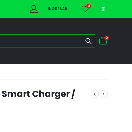
0
INGRESAR
0
y Smart Charger /