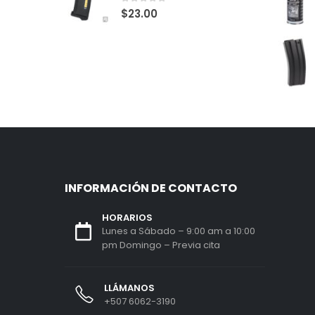
0
out of 5
$
23.00
INFORMACIÓN DE CONTACTO
HORARIOS
Lunes a Sábado – 9:00 am a 10:00
pm Domingo – Previa cita
LLÁMANOS
+507 6062-3190