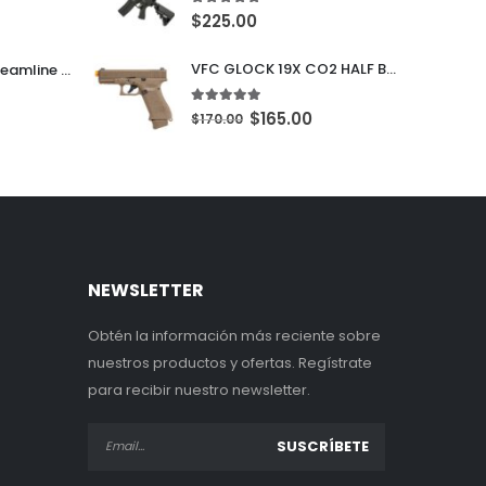
5.00
out of 5
$
225.00
VFC GLOCK 19X CO2 HALF BLOWBACK
Lancer Tactical Streamline BBs 0.25g 5050 Rounds Blancas
5.00
out of 5
$
165.00
$
170.00
NEWSLETTER
Obtén la información más reciente sobre
nuestros productos y ofertas. Regístrate
para recibir nuestro newsletter.