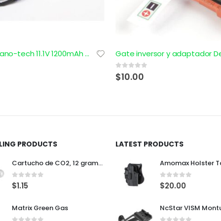
Gate inversor y adaptador Deans a Tamiya
0
out of 5
$
27.99
LLING PRODUCTS
LATEST PRODUCTS
Cartucho de CO2, 12 gramos
0
out of 5
0
out of 5
$
1.15
$
20.00
Matrix Green Gas