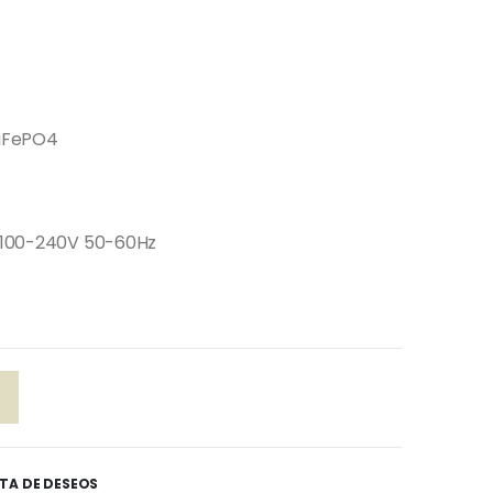
 LiFePO4
AC 100-240V 50-60Hz
STA DE DESEOS