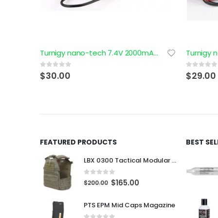
Turnigy nano-tech 7.4V 2000mAh 2S 15~30C Lipo Deans (T-Connector)
Turnigy nano-tech 11.1V 1200mAh 3S 25-50C Lipo
0
out of 5
0
out of 5
$
29.00
$
10.00
FEATURED PRODUCTS
BEST SE
LBX 0300 Tactical Modular Plate Carrier
0
out of 5
$
165.00
$
200.00
PTS EPM Mid Caps Magazine