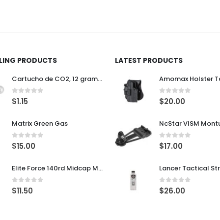
LLING PRODUCTS
LATEST PRODUCTS
Cartucho de CO2, 12 gramos
0
out of 5
0
out of 5
$
1.15
$
20.00
Matrix Green Gas
0
out of 5
0
out of 5
$
15.00
$
17.00
Elite Force 140rd Midcap Magazine para M4/M16 AEG Rifles
0
out of 5
0
out of 5
$
11.50
$
26.00