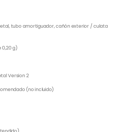
etal, tubo amortiguador, cañón exterior / culata
e 0,20 g)
tal Version 2
recomendado (no incluido)
xtendido)