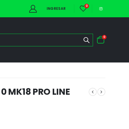
0
INGRESAR
0
 0 MK18 PRO LINE