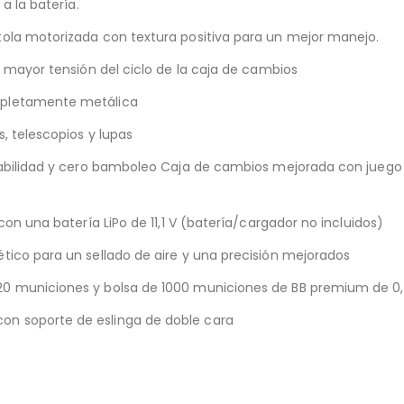
a la batería.
tola motorizada con textura positiva para un mejor manejo.
a mayor tensión del ciclo de la caja de cambios
mpletamente metálica
, telescopios y lupas
tabilidad y cero bamboleo Caja de cambios mejorada con juego 
con una batería LiPo de 11,1 V (batería/cargador no incluidos)
tico para un sellado de aire y una precisión mejorados
20 municiones y bolsa de 1000 municiones de BB premium de 0,
on soporte de eslinga de doble cara