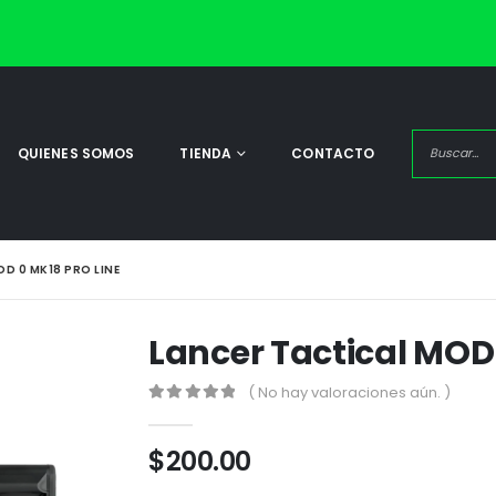
QUIENES SOMOS
TIENDA
CONTACTO
D 0 MK18 PRO LINE
Lancer Tactical MOD
( No hay valoraciones aún. )
0
out of 5
$
200.00