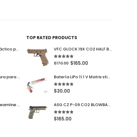
TOP RATED PRODUCTS
VFC GLOCK 19X CO2 HALF BLOWBACK
Amomax Holster Táctico para Sig Sauer P365
5.00
out of 5
$
165.00
$
170.00
NcStar VISM Montura para Cámara de Acción KeyMod / M-LOK / Picatinny
Batería LiPo 11.1 V Matrix stick de alto rendimiento (configuración: 1000 mAh/20C Deans)
5.00
out of 5
$
30.00
Lancer Tactical Streamline BBs 0.25g 5050 Rounds Blancas
ASG CZ P-09 CO2 BLOWBACK
5.00
out of 5
$
165.00