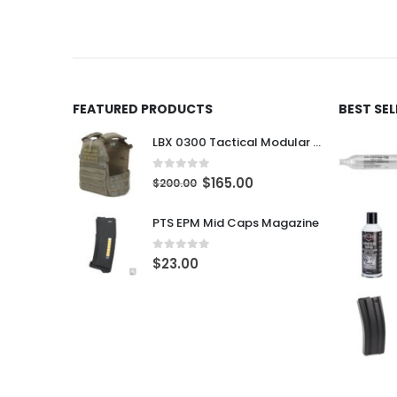
FEATURED PRODUCTS
BEST SE
LBX 0300 Tactical Modular Plate Carrier
0
out of 5
$
165.00
$
200.00
PTS EPM Mid Caps Magazine
0
out of 5
$
23.00