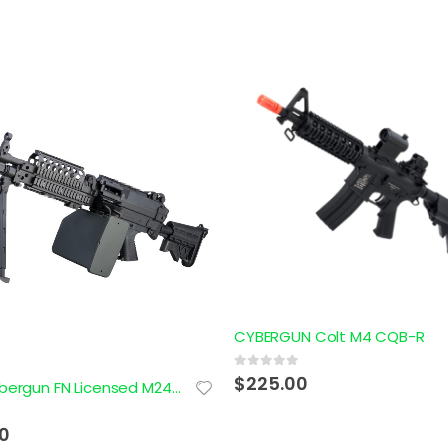
N Colt M4 CQB-R
0
out of 5
0
$
230.00