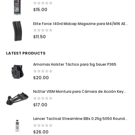
0
out of 5
$
15.00
Elite Force 140rd Midcap Magazine para M4/M16 AEG Rifles
0
out of 5
$
11.50
LATEST PRODUCTS
Amomax Holster Táctico para Sig Sauer P365
0
out of 5
$
20.00
NcStar VISM Montura para Cámara de Acción KeyMod / M-LOK / Picatinny
0
out of 5
$
17.00
Lancer Tactical Streamline BBs 0.25g 5050 Rounds Blancas
0
out of 5
$
26.00