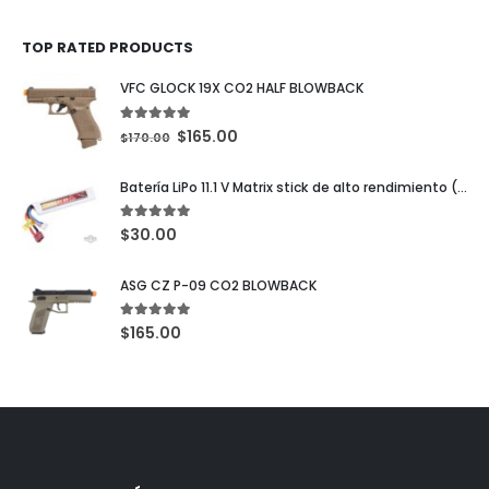
TOP RATED PRODUCTS
VFC GLOCK 19X CO2 HALF BLOWBACK
5.00
out of 5
$
165.00
$
170.00
Batería LiPo 11.1 V Matrix stick de alto rendimiento (configuración: 1000 mAh/20C Deans)
5.00
out of 5
$
30.00
ASG CZ P-09 CO2 BLOWBACK
5.00
out of 5
$
165.00