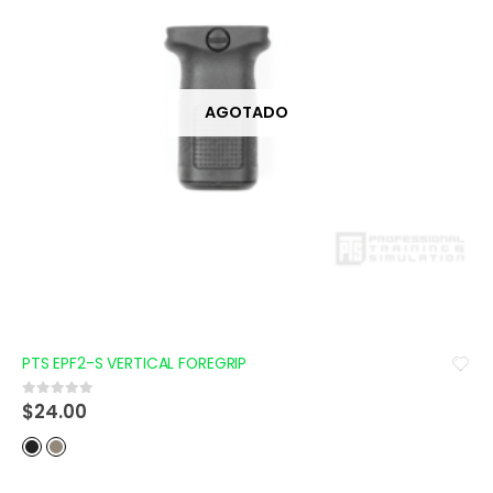
AGOTADO
PTS EPF2-S VERTICAL FOREGRIP
$
24.00
0
out of 5