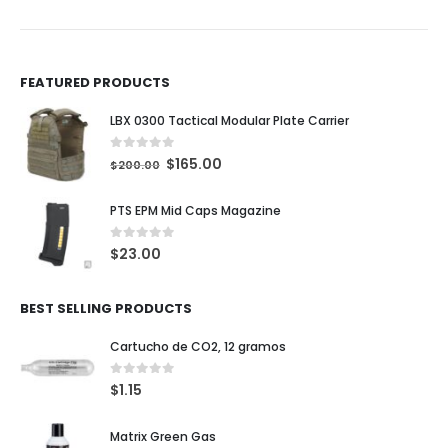
FEATURED PRODUCTS
LBX 0300 Tactical Modular Plate Carrier
0
out of 5
$
165.00
$
200.00
PTS EPM Mid Caps Magazine
0
out of 5
$
23.00
BEST SELLING PRODUCTS
Cartucho de CO2, 12 gramos
0
out of 5
$
1.15
Matrix Green Gas