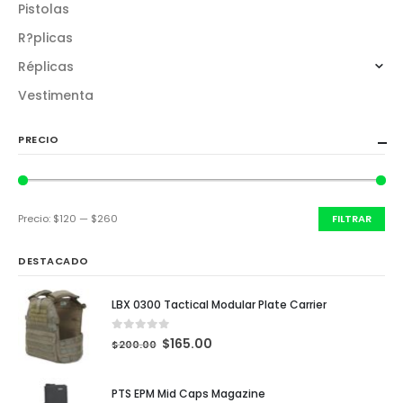
Pistolas
R?plicas
Réplicas
Vestimenta
PRECIO
Precio:
$120
—
$260
FILTRAR
DESTACADO
LBX 0300 Tactical Modular Plate Carrier
0
out of 5
$
165.00
$
200.00
PTS EPM Mid Caps Magazine