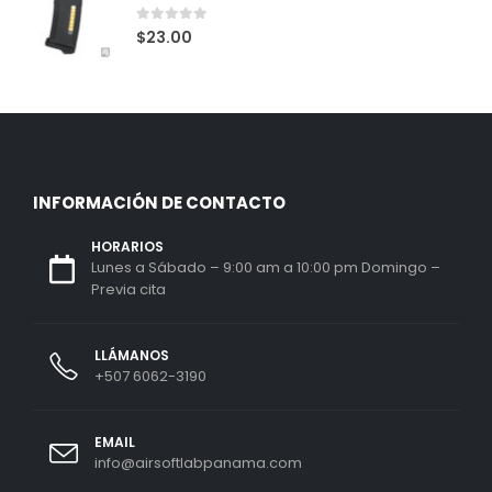
0
out of 5
$
23.00
INFORMACIÓN DE CONTACTO
HORARIOS
Lunes a Sábado – 9:00 am a 10:00 pm Domingo –
Previa cita
LLÁMANOS
+507 6062-3190
EMAIL
info@airsoftlabpanama.com