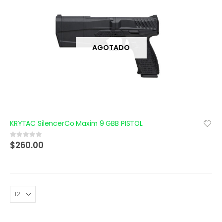
AGOTADO
KRYTAC SilencerCo Maxim 9 GBB PISTOL
$
260.00
0
out of 5