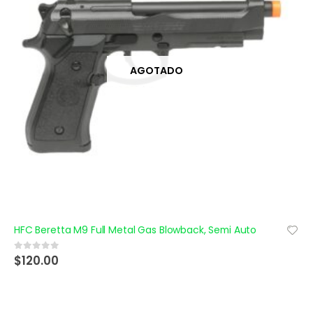
AGOTADO
HFC Beretta M9 Full Metal Gas Blowback, Semi Auto
$
120.00
0
out of 5