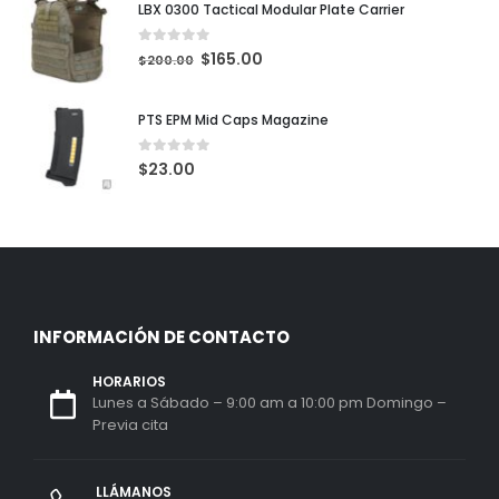
LBX 0300 Tactical Modular Plate Carrier
0
out of 5
$
165.00
$
200.00
PTS EPM Mid Caps Magazine
0
out of 5
$
23.00
INFORMACIÓN DE CONTACTO
HORARIOS
Lunes a Sábado – 9:00 am a 10:00 pm Domingo –
Previa cita
LLÁMANOS