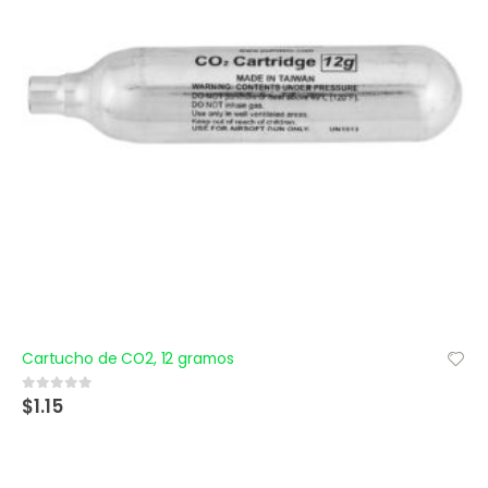
Cartucho de CO2, 12 gramos
$
1.15
0
out of 5