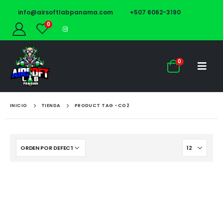
info@airsoftlabpanama.com
+507 6062-3190
0
0
INICIO
TIENDA
PRODUCT TAG -
CO2