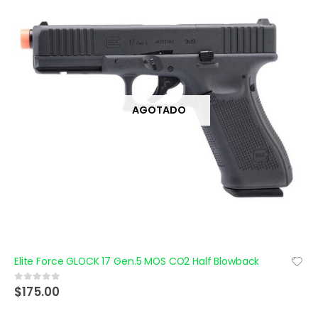
AGOTADO
Elite Force GLOCK 17 Gen.5 MOS CO2 Half Blowback
$
175.00
0
out of 5