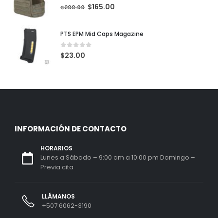
0
out of 5
$
165.00
$
200.00
PTS EPM Mid Caps Magazine
0
out of 5
$
23.00
INFORMACIÓN DE CONTACTO
HORARIOS
Lunes a Sábado – 9:00 am a 10:00 pm Domingo –
Previa cita
LLÁMANOS
+507 6062-3190