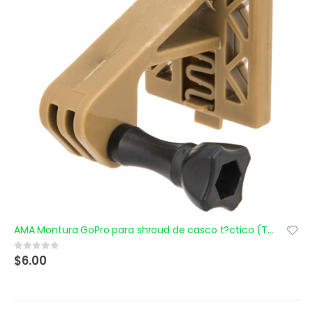
AMA Montura GoPro para shroud de casco t?ctico (Tan)
$
6.00
0
out of 5