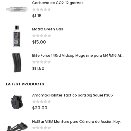
Cartucho de CO2, 12 gramos
0
out of 5
$
1.15
Matrix Green Gas
0
out of 5
$
15.00
Elite Force 140rd Midcap Magazine para M4/M16 AEG Rifles
0
out of 5
$
11.50
LATEST PRODUCTS
Amomax Holster Táctico para Sig Sauer P365
0
out of 5
$
20.00
NcStar VISM Montura para Cámara de Acción KeyMod / M-LOK / Picatinny