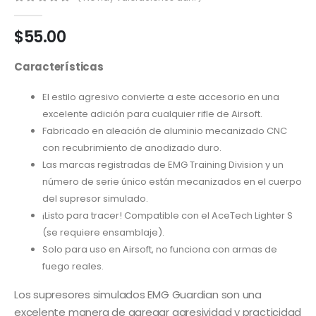
0
out of 5
$
55.00
Características
El estilo agresivo convierte a este accesorio en una
excelente adición para cualquier rifle de Airsoft.
Fabricado en aleación de aluminio mecanizado CNC
con recubrimiento de anodizado duro.
Las marcas registradas de EMG Training Division y un
número de serie único están mecanizados en el cuerpo
del supresor simulado.
¡Listo para tracer! Compatible con el AceTech Lighter S
(se requiere ensamblaje).
Solo para uso en Airsoft, no funciona con armas de
fuego reales.
Los supresores simulados EMG Guardian son una
excelente manera de agregar agresividad y practicidad