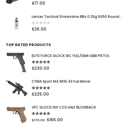
0
out of 5
$
17.00
Lancer Tactical Streamline BBs 0.25g 5050 Rounds Blancas
0
out of 5
$
26.00
TOP RATED PRODUCTS
ELITE FORCE GLOCK 18C FULL/SEMI GBB PISTOL
5.00
out of 5
$
230.00
CYMA Sport M4 SR16-E3 Full Metal
5.00
out of 5
$
225.00
VFC GLOCK 19X CO2 HALF BLOWBACK
5.00
out of 5
$
165.00
$
170.00