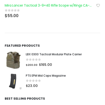
Mira Lancer Tactical 3-9×40 Rifle Scope w/Rings CA-408B
$
55.00
0
out of 5
FEATURED PRODUCTS
LBX 0300 Tactical Modular Plate Carrier
0
out of 5
$
165.00
$
200.00
PTS EPM Mid Caps Magazine
0
out of 5
$
23.00
BEST SELLING PRODUCTS