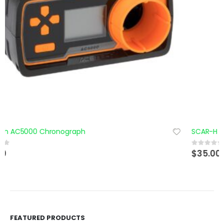
SCAR-H 3-Prong Flash hider – 14mm Negativo
$
35.00
0
out of 5
FEATURED PRODUCTS