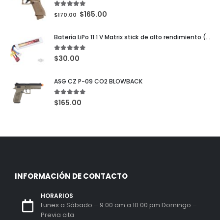
5.00
out of 5
$
165.00
$
170.00
Batería LiPo 11.1 V Matrix stick de alto rendimiento (configuración: 1000 mAh/20C Deans)
5.00
out of 5
$
30.00
ASG CZ P-09 CO2 BLOWBACK
5.00
out of 5
$
165.00
INFORMACIÓN DE CONTACTO
HORARIOS
Lunes a Sábado – 9:00 am a 10:00 pm Domingo –
Previa cita