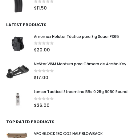
0
out of 5
$
11.50
LATEST PRODUCTS
Amomax Holster Táctico para Sig Sauer P365
0
out of 5
$
20.00
NcStar VISM Montura para Cámara de Acción KeyMod / M-LOK / Picatinny
0
out of 5
$
17.00
Lancer Tactical Streamline BBs 0.25g 5050 Rounds Blancas
0
out of 5
$
26.00
TOP RATED PRODUCTS
VFC GLOCK 19X CO2 HALF BLOWBACK