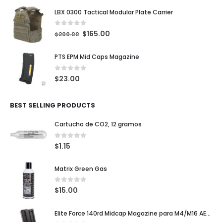
LBX 0300 Tactical Modular Plate Carrier
0
out of 5
$
165.00
$
200.00
PTS EPM Mid Caps Magazine
0
out of 5
$
23.00
BEST SELLING PRODUCTS
Cartucho de CO2, 12 gramos
0
out of 5
$
1.15
Matrix Green Gas
0
out of 5
$
15.00
Elite Force 140rd Midcap Magazine para M4/M16 AEG Rifles