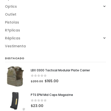
Optics
Outlet
Pistolas
R?plicas
Réplicas
Vestimenta
DESTACADO
LBX 0300 Tactical Modular Plate Carrier
0
out of 5
$
165.00
$
200.00
PTS EPM Mid Caps Magazine
0
out of 5
$
23.00