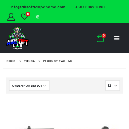
info@airsoftlabpanama.com
+507 6062-3190
0
0
INICIO
TIENDA
PRODUCT TAG -
M9