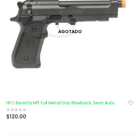
AGOTADO
HFC Beretta M9 Full Metal Gas Blowback, Semi Auto
$
120.00
0
out of 5